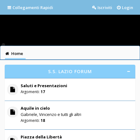
Collegamenti Rapidi
Iscriviti
Login
Home
S.S. LAZIO FORUM
Saluti e Presentazioni
Argomenti:
17
Aquile in cielo
Gabriele, Vincenzo e tutti gli altri
Argomenti:
18
Piazza della Libertà