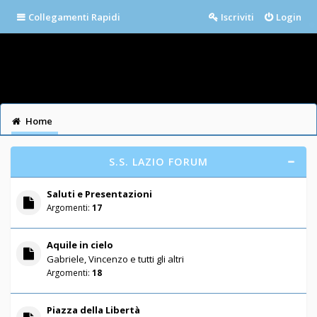
Collegamenti Rapidi
Iscriviti
Login
Home
S.S. LAZIO FORUM
Saluti e Presentazioni
Argomenti:
17
Aquile in cielo
Gabriele, Vincenzo e tutti gli altri
Argomenti:
18
Piazza della Libertà