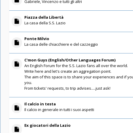
Gabriele, Vincenzo e tutti gli altri
Piazza della Libertà
La casa della S.S. Lazio
Ponte Milvio
La casa delle chiacchiere e del cazzeggio
C'mon Guys (English/Other Languages Forum)
An English Forum for the S.S. Lazio fans all over the world.
Write here and let's create an aggregation point.
The aim of this space is to share your experiences and if you
you.
From tickets' requests, to trip advises.....just ask!
Il calcio in testa
Il calcio in generale in tutti i suoi aspetti
Ex giocatori della Lazio