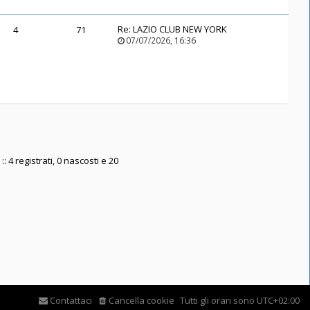
Re:
LAZIO CLUB NEW YORK
4
71
07/07/2026, 16:36
: 4 registrati, 0 nascosti e 20
Contattaci
Cancella cookie
Tutti gli orari sono
UTC+02:00