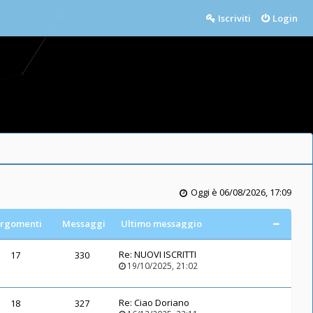
Iscriviti
Login
Oggi è 06/08/2026, 17:09
rgomenti
Messaggi
Ultimo messaggio
Re:
NUOVI ISCRITTI
17
330
19/10/2025, 21:02
Re:
Ciao Doriano
18
327