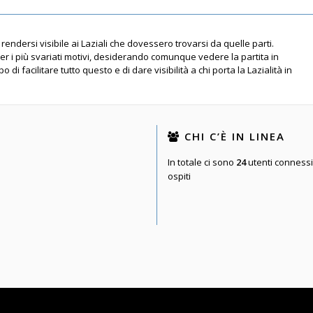
rendersi visibile ai Laziali che dovessero trovarsi da quelle parti.
per i più svariati motivi, desiderando comunque vedere la partita in
 di facilitare tutto questo e di dare visibilità a chi porta la Lazialità in
CHI C’È IN LINEA
In totale ci sono
24
utenti connessi :
ospiti