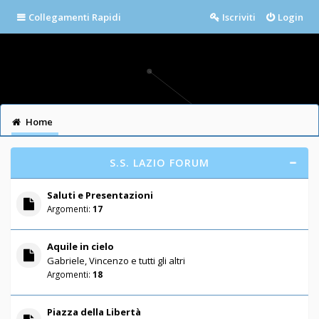
Collegamenti Rapidi
Iscriviti
Login
Home
S.S. LAZIO FORUM
Saluti e Presentazioni
Argomenti:
17
Aquile in cielo
Gabriele, Vincenzo e tutti gli altri
Argomenti:
18
Piazza della Libertà