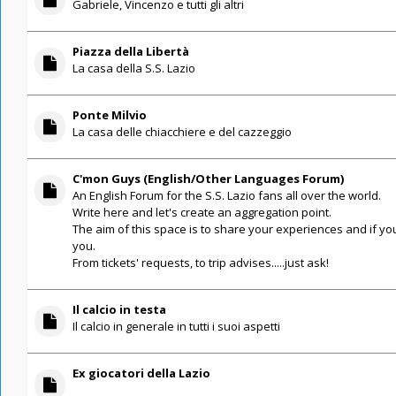
Gabriele, Vincenzo e tutti gli altri
Piazza della Libertà
La casa della S.S. Lazio
Ponte Milvio
La casa delle chiacchiere e del cazzeggio
C'mon Guys (English/Other Languages Forum)
An English Forum for the S.S. Lazio fans all over the world.
Write here and let's create an aggregation point.
The aim of this space is to share your experiences and if you
you.
From tickets' requests, to trip advises.....just ask!
Il calcio in testa
Il calcio in generale in tutti i suoi aspetti
Ex giocatori della Lazio