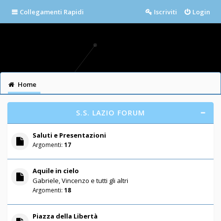
Collegamenti Rapidi
Iscriviti
Login
Home
S.S. LAZIO FORUM
Saluti e Presentazioni
Argomenti:
17
Aquile in cielo
Gabriele, Vincenzo e tutti gli altri
Argomenti:
18
Piazza della Libertà