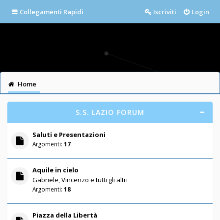
Collegamenti Rapidi
Iscriviti
Login
Home
S.S. LAZIO FORUM
Saluti e Presentazioni
Argomenti:
17
Aquile in cielo
Gabriele, Vincenzo e tutti gli altri
Argomenti:
18
Piazza della Libertà