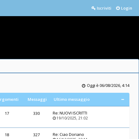
Iscriviti
Login
Oggi è 06/08/2026, 4:14
rgomenti
Messaggi
Ultimo messaggio
Re:
NUOVI ISCRITTI
17
330
19/10/2025, 21:02
Re:
Ciao Doriano
18
327