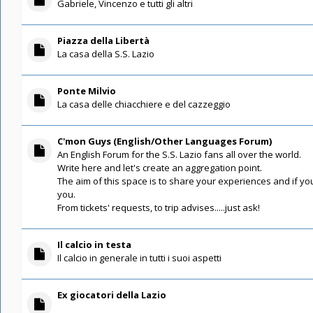
Gabriele, Vincenzo e tutti gli altri
Piazza della Libertà
La casa della S.S. Lazio
Ponte Milvio
La casa delle chiacchiere e del cazzeggio
C'mon Guys (English/Other Languages Forum)
An English Forum for the S.S. Lazio fans all over the world.
Write here and let's create an aggregation point.
The aim of this space is to share your experiences and if you
you.
From tickets' requests, to trip advises.....just ask!
Il calcio in testa
Il calcio in generale in tutti i suoi aspetti
Ex giocatori della Lazio