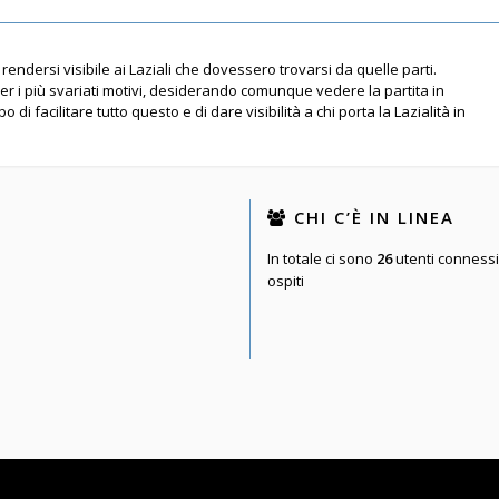
rendersi visibile ai Laziali che dovessero trovarsi da quelle parti.
per i più svariati motivi, desiderando comunque vedere la partita in
 di facilitare tutto questo e di dare visibilità a chi porta la Lazialità in
CHI C’È IN LINEA
In totale ci sono
26
utenti connessi :
ospiti