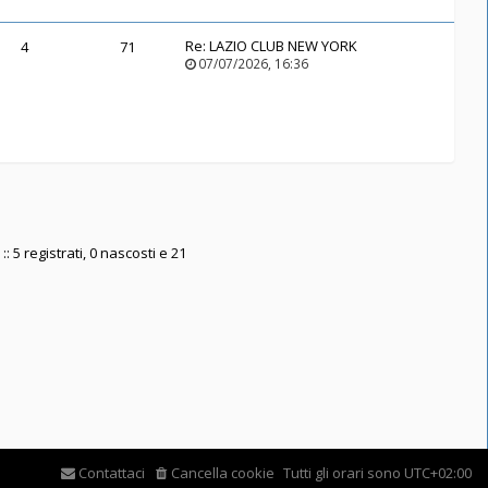
Re:
LAZIO CLUB NEW YORK
4
71
07/07/2026, 16:36
: 5 registrati, 0 nascosti e 21
Contattaci
Cancella cookie
Tutti gli orari sono
UTC+02:00