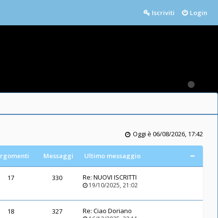
Iscriviti
Login
Oggi è 06/08/2026, 17:42
rgomenti
Messaggi
Ultimo messaggio
Re:
NUOVI ISCRITTI
17
330
19/10/2025, 21:02
Re:
Ciao Doriano
18
327