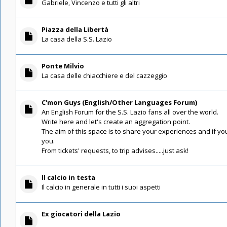
Gabriele, Vincenzo e tutti gli altri
Piazza della Libertà
La casa della S.S. Lazio
Ponte Milvio
La casa delle chiacchiere e del cazzeggio
C'mon Guys (English/Other Languages Forum)
An English Forum for the S.S. Lazio fans all over the world.
Write here and let's create an aggregation point.
The aim of this space is to share your experiences and if you
you.
From tickets' requests, to trip advises.....just ask!
Il calcio in testa
Il calcio in generale in tutti i suoi aspetti
Ex giocatori della Lazio