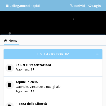
Collegamenti Rapidi
Iscriviti
Login
Home
S.S. LAZIO FORUM
Saluti e Presentazioni
Argomenti:
17
Aquile in cielo
Gabriele, Vincenzo e tutti gli altri
Argomenti:
18
Piazza della Libertà