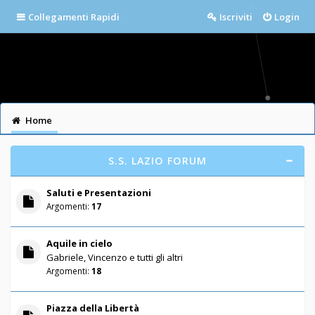
Collegamenti Rapidi
Iscriviti
Login
Home
S.S. LAZIO FORUM
Saluti e Presentazioni
Argomenti:
17
Aquile in cielo
Gabriele, Vincenzo e tutti gli altri
Argomenti:
18
Piazza della Libertà