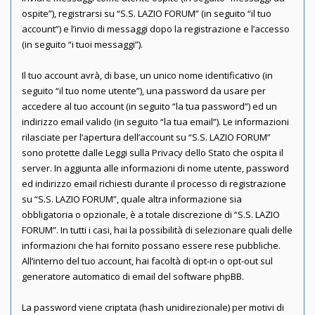
ospite”), registrarsi su “S.S. LAZIO FORUM” (in seguito “il tuo
account”) e l’invio di messaggi dopo la registrazione e l’accesso
(in seguito “i tuoi messaggi”).
Il tuo account avrà, di base, un unico nome identificativo (in
seguito “il tuo nome utente”), una password da usare per
accedere al tuo account (in seguito “la tua password”) ed un
indirizzo email valido (in seguito “la tua email”). Le informazioni
rilasciate per l’apertura dell’account su “S.S. LAZIO FORUM”
sono protette dalle Leggi sulla Privacy dello Stato che ospita il
server. In aggiunta alle informazioni di nome utente, password
ed indirizzo email richiesti durante il processo di registrazione
su “S.S. LAZIO FORUM”, quale altra informazione sia
obbligatoria o opzionale, è a totale discrezione di “S.S. LAZIO
FORUM”. In tutti i casi, hai la possibilità di selezionare quali delle
informazioni che hai fornito possano essere rese pubbliche.
All’interno del tuo account, hai facoltà di opt-in o opt-out sul
generatore automatico di email del software phpBB.
La password viene criptata (hash unidirezionale) per motivi di