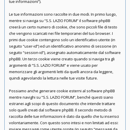
tue informazioni”).
Le tue informazioni sono raccolte in due modi. In primo luogo,
mentre si naviga su “S.S. LAZIO FORUM” il software phpBB
creerà un certo numero di cookie, che sono piccoli file di testo
che vengono scaricati nei file temporanei del tuo browser. I
primi due cookie contengono solo un identificativo utente (in
seguito “user-id”) ed un identificativo anonimo di sessione (in
seguito “session-id”), assegnato automaticamente dal software
phpBB. Un terzo cookie viene creato quando si naviga tra gli
argomenti di “S.S. LAZIO FORUM” e viene usato per
memorizzare gli argomenti letti da quelli ancora da leggere,
quindi agevolando la lettura nelle tue visite future.
Possiamo anche generare cookie esterni al software phpBB
mentre navighi su “S.S. LAZIO FORUM”, benché questi siano
estranei agli scopi di questo documento che intende trattare
solo quelli creati dal software phpBB. Il secondo metodo di
raccolta delle tue informazioni è dato da quello che tu inserisci
volontariamente. Con questo sono intesi e non limitati ad essi:
inviare messaggi come utente ospite (in seguito “messaggi da