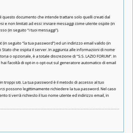
 questo documento che intende trattare solo quelli creati dal
i e non limitati ad essi: inviare messaggi come utente ospite (in
sso (in seguito “i tuoi messaggi”).
 (in seguito “la tua password”) ed un indirizzo email valido (in
o Stato che ospita il server. In aggiunta alle informazioni di nome
toria o opzionale, è a totale discrezione di “S.S. LAZIO FORUM”. In
, hai facoltà di opt-in o opt-out sul generatore automatico di email
n troppi siti. La tua password è il metodo di accesso al tuo
terzi possono legittimamente richiedere la tua password. Nel caso
 ti verrà richiesto il tuo nome utente ed indirizzo email, in