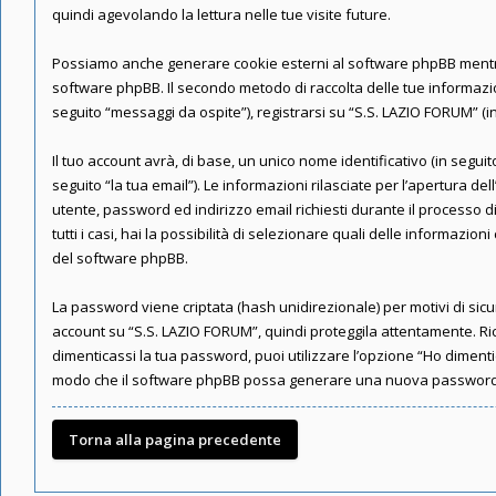
quindi agevolando la lettura nelle tue visite future.
Possiamo anche generare cookie esterni al software phpBB mentre n
software phpBB. Il secondo metodo di raccolta delle tue informazio
seguito “messaggi da ospite”), registrarsi su “S.S. LAZIO FORUM” (in 
Il tuo account avrà, di base, un unico nome identificativo (in segu
seguito “la tua email”). Le informazioni rilasciate per l’apertura de
utente, password ed indirizzo email richiesti durante il processo d
tutti i casi, hai la possibilità di selezionare quali delle informazi
del software phpBB.
La password viene criptata (hash unidirezionale) per motivi di sicu
account su “S.S. LAZIO FORUM”, quindi proteggila attentamente. Ri
dimenticassi la tua password, puoi utilizzare l’opzione “Ho diment
modo che il software phpBB possa generare una nuova password 
Torna alla pagina precedente