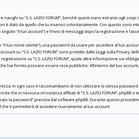
avighi su “S.S. LAZIO FORUM”, benché questi siano estranei agli scopi di
ni è dato da quello che tu inserisci volontariamente. Con questo sono intes
seguito “il tuo account”) e l’invio di messaggi dopo la registrazione e l’acce
ito “il tuo nome utente”), una password da usare per accedere al tuo account
ll’account su “S.S. LAZIO FORUM” sono protette dalle Leggi sulla Privacy dell
i registrazione su “S.S. LAZIO FORUM”, quale altra informazione sia obbliga
oni che hai fornito possano essere rese pubbliche. All’interno del tuo account
rezza. In ogni caso ti raccomandiamo di non utilizzare la stessa password i
corda che in nessuna circostanza affiliati di “S.S. LAZIO FORUM”, phpBB o 
icato la password” prevista dal software phpBB. Durante questo procedimento
che ti permetterà di accedere nuovamente al tuo account.