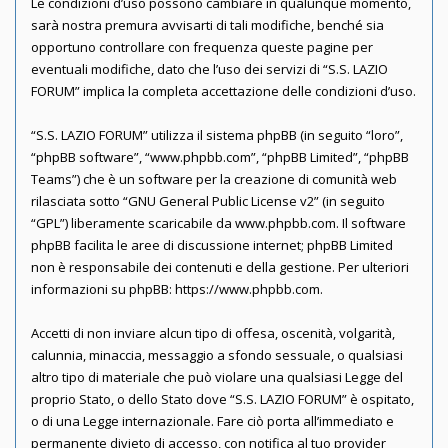
Le condizioni d’uso possono cambiare in qualunque momento,
sarà nostra premura avvisarti di tali modifiche, benché sia
opportuno controllare con frequenza queste pagine per
eventuali modifiche, dato che l’uso dei servizi di “S.S. LAZIO
FORUM” implica la completa accettazione delle condizioni d’uso.
“S.S. LAZIO FORUM” utilizza il sistema phpBB (in seguito “loro”,
“phpBB software”, “www.phpbb.com”, “phpBB Limited”, “phpBB
Teams”) che è un software per la creazione di comunità web
rilasciata sotto “
GNU General Public License v2
” (in seguito
“GPL”) liberamente scaricabile da
www.phpbb.com
. Il software
phpBB facilita le aree di discussione internet; phpBB Limited
non è responsabile dei contenuti e della gestione. Per ulteriori
informazioni su phpBB:
https://www.phpbb.com
.
Accetti di non inviare alcun tipo di offesa, oscenità, volgarità,
calunnia, minaccia, messaggio a sfondo sessuale, o qualsiasi
altro tipo di materiale che può violare una qualsiasi Legge del
proprio Stato, o dello Stato dove “S.S. LAZIO FORUM” è ospitato,
o di una Legge internazionale. Fare ciò porta all’immediato e
permanente divieto di accesso, con notifica al tuo provider