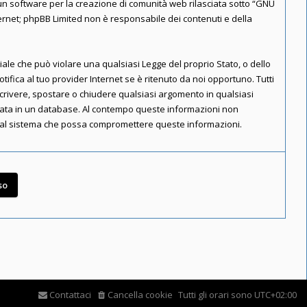
n software per la creazione di comunità web rilasciata sotto “
GNU
nternet; phpBB Limited non è responsabile dei contenuti e della
riale che può violare una qualsiasi Legge del proprio Stato, o dello
ifica al tuo provider Internet se è ritenuto da noi opportuno. Tutti
riscrivere, spostare o chiudere qualsiasi argomento in qualsiasi
rvata in un database. Al contempo queste informazioni non
e al sistema che possa compromettere queste informazioni.
Contattaci
Cancella cookie
Tutti gli orari sono
UTC+02:00