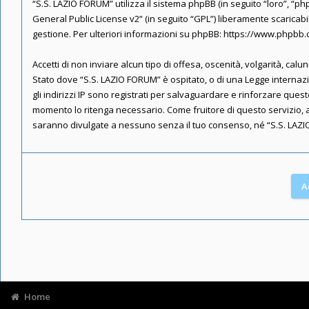
“S.S. LAZIO FORUM” utilizza il sistema phpBB (in seguito “loro”, 
General Public License v2
” (in seguito “GPL”) liberamente scaricab
gestione. Per ulteriori informazioni su phpBB:
https://www.phpbb
Accetti di non inviare alcun tipo di offesa, oscenità, volgarità, ca
Stato dove “S.S. LAZIO FORUM” è ospitato, o di una Legge internazio
gli indirizzi IP sono registrati per salvaguardare e rinforzare ques
momento lo ritenga necessario. Come fruitore di questo servizio, 
saranno divulgate a nessuno senza il tuo consenso, né “S.S. LAZI
Home