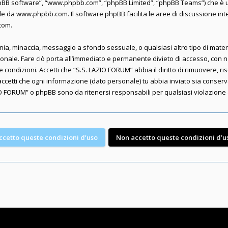
“phpBB software”, “www.phpbb.com”, “phpBB Limited”, “phpBB Teams”) che è u
ile da
www.phpbb.com
. Il software phpBB facilita le aree di discussione i
.com
.
lunnia, minaccia, messaggio a sfondo sessuale, o qualsiasi altro tipo di mate
nale. Fare ciò porta all’immediato e permanente divieto di accesso, con not
te condizioni. Accetti che “S.S. LAZIO FORUM” abbia il diritto di rimuovere, 
accetti che ogni informazione (dato personale) tu abbia inviato sia conse
O FORUM” o phpBB sono da ritenersi responsabili per qualsiasi violazion