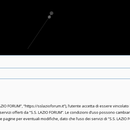
ZIO FORUM”, “https://sslazioforum.it”), l’utente accetta di essere vincolato
 i servizi offerti da “S.S. LAZIO FORUM”. Le condizioni d’uso possono cambi
agine per eventuali modifiche, dato che l’uso dei servizi di “S.S. LAZIO 