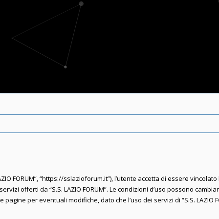
ZIO FORUM”, “https://sslazioforum.it”), l’utente accetta di essere vincolato
 i servizi offerti da “S.S. LAZIO FORUM”. Le condizioni d’uso possono cambi
agine per eventuali modifiche, dato che l’uso dei servizi di “S.S. LAZIO 