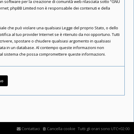
n software per la creazione di comunità web rilasciata sotto “
GNU
nternet; phpBB Limited non è responsabile dei contenuti e della
riale che può violare una qualsiasi Legge del proprio Stato, o dello
ifica al tuo provider Internet se è ritenuto da noi opportuno. Tutti
riscrivere, spostare o chiudere qualsiasi argomento in qualsiasi
rvata in un database. Al contempo queste informazioni non
e al sistema che possa compromettere queste informazioni.
Contattaci
Cancella cookie
Tutti gli orari sono
UTC+02:00