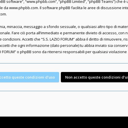
“phpBB software”, “www.phpbb.com”, “phpBB Limited”, “phpBB Teams”) che è u
ile da
www.phpbb.com
. Il software phpBB facilita le aree di discussione i
.com
.
lunnia, minaccia, messaggio a sfondo sessuale, o qualsiasi altro tipo di mate
nale. Fare ciò porta all’immediato e permanente divieto di accesso, con not
te condizioni. Accetti che “S.S. LAZIO FORUM” abbia il diritto di rimuovere, 
accetti che ogni informazione (dato personale) tu abbia inviato sia conse
O FORUM” o phpBB sono da ritenersi responsabili per qualsiasi violazion