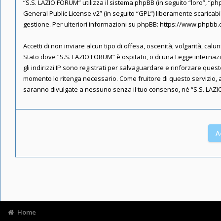
“S.S. LAZIO FORUM” utilizza il sistema phpBB (in seguito “loro”, 
General Public License v2
” (in seguito “GPL”) liberamente scaricab
gestione. Per ulteriori informazioni su phpBB:
https://www.phpbb
Accetti di non inviare alcun tipo di offesa, oscenità, volgarità, ca
Stato dove “S.S. LAZIO FORUM” è ospitato, o di una Legge internazio
gli indirizzi IP sono registrati per salvaguardare e rinforzare ques
momento lo ritenga necessario. Come fruitore di questo servizio, 
saranno divulgate a nessuno senza il tuo consenso, né “S.S. LAZI
Home