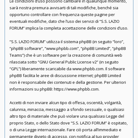
Le condizioni d’uso possono cambiare in qualunque momento,
sarà nostra premura avvisarti di tali modifiche, benché sia
opportuno controllare con frequenza queste pagine per
eventuali modifiche, dato che l’uso dei servizi di “S.S. LAZIO
FORUM” implica la completa accettazione delle condizioni d’uso.
“S.S. LAZIO FORUM” utilizza il sistema phpBB (in seguito “loro”,
“phpBB software”, “www.phpbb.com”, “phpBB Limited”, “phpBB
Teams”) che è un software per la creazione di comunità web
rilasciata sotto “
GNU General Public License v2
” (in seguito
“GPL”) liberamente scaricabile da
www.phpbb.com
. Il software
phpBB facilita le aree di discussione internet; phpBB Limited
non è responsabile dei contenuti e della gestione. Per ulteriori
informazioni su phpBB:
https://www.phpbb.com
.
Accetti di non inviare alcun tipo di offesa, oscenità, volgarità,
calunnia, minaccia, messaggio a sfondo sessuale, o qualsiasi
altro tipo di materiale che può violare una qualsiasi Legge del
proprio Stato, o dello Stato dove “S.S. LAZIO FORUM” è ospitato,
o di una Legge internazionale. Fare ciò porta all’immediato e
permanente divieto di accesso, con notifica al tuo provider