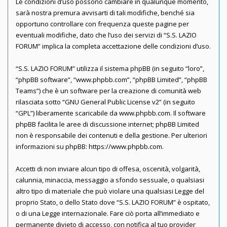
Le condizioni d’uso possono cambiare in qualunque momento,
sarà nostra premura avvisarti di tali modifiche, benché sia
opportuno controllare con frequenza queste pagine per
eventuali modifiche, dato che l’uso dei servizi di “S.S. LAZIO
FORUM” implica la completa accettazione delle condizioni d’uso.
“S.S. LAZIO FORUM” utilizza il sistema phpBB (in seguito “loro”,
“phpBB software”, “www.phpbb.com”, “phpBB Limited”, “phpBB
Teams”) che è un software per la creazione di comunità web
rilasciata sotto “
GNU General Public License v2
” (in seguito
“GPL”) liberamente scaricabile da
www.phpbb.com
. Il software
phpBB facilita le aree di discussione internet; phpBB Limited
non è responsabile dei contenuti e della gestione. Per ulteriori
informazioni su phpBB:
https://www.phpbb.com
.
Accetti di non inviare alcun tipo di offesa, oscenità, volgarità,
calunnia, minaccia, messaggio a sfondo sessuale, o qualsiasi
altro tipo di materiale che può violare una qualsiasi Legge del
proprio Stato, o dello Stato dove “S.S. LAZIO FORUM” è ospitato,
o di una Legge internazionale. Fare ciò porta all’immediato e
permanente divieto di accesso, con notifica al tuo provider