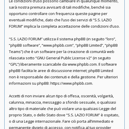
Le condizioni d’uso possono cambiare in qualunque momento,
sarà nostra premura avvisarti di tali modifiche, benché sia
opportuno controllare con frequenza queste pagine per
eventuali modifiche, dato che l’uso dei servizi di “S.S. LAZIO
FORUM” implica la completa accettazione delle condizioni d’uso.
“S.S. LAZIO FORUM” utilizza il sistema phpBB (in seguito “loro”,
“phpBB software”, “www.phpbb.com”, “phpBB Limited”, “phpBB
Teams”) che è un software per la creazione di comunità web
rilasciata sotto “
GNU General Public License v2
” (in seguito
“GPL”) liberamente scaricabile da
www.phpbb.com
. Il software
phpBB facilita le aree di discussione internet; phpBB Limited
non è responsabile dei contenuti e della gestione. Per ulteriori
informazioni su phpBB:
https://www.phpbb.com
.
Accetti di non inviare alcun tipo di offesa, oscenità, volgarità,
calunnia, minaccia, messaggio a sfondo sessuale, o qualsiasi
altro tipo di materiale che può violare una qualsiasi Legge del
proprio Stato, o dello Stato dove “S.S. LAZIO FORUM” è ospitato,
o di una Legge internazionale. Fare ciò porta all’immediato e
permanente divieto di accesso, con notifica al tuo provider