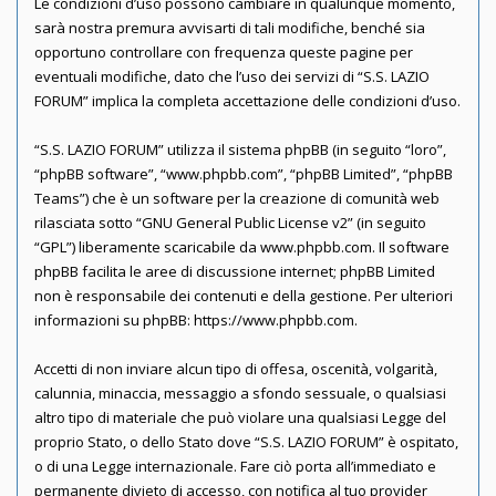
Le condizioni d’uso possono cambiare in qualunque momento,
sarà nostra premura avvisarti di tali modifiche, benché sia
opportuno controllare con frequenza queste pagine per
eventuali modifiche, dato che l’uso dei servizi di “S.S. LAZIO
FORUM” implica la completa accettazione delle condizioni d’uso.
“S.S. LAZIO FORUM” utilizza il sistema phpBB (in seguito “loro”,
“phpBB software”, “www.phpbb.com”, “phpBB Limited”, “phpBB
Teams”) che è un software per la creazione di comunità web
rilasciata sotto “
GNU General Public License v2
” (in seguito
“GPL”) liberamente scaricabile da
www.phpbb.com
. Il software
phpBB facilita le aree di discussione internet; phpBB Limited
non è responsabile dei contenuti e della gestione. Per ulteriori
informazioni su phpBB:
https://www.phpbb.com
.
Accetti di non inviare alcun tipo di offesa, oscenità, volgarità,
calunnia, minaccia, messaggio a sfondo sessuale, o qualsiasi
altro tipo di materiale che può violare una qualsiasi Legge del
proprio Stato, o dello Stato dove “S.S. LAZIO FORUM” è ospitato,
o di una Legge internazionale. Fare ciò porta all’immediato e
permanente divieto di accesso, con notifica al tuo provider