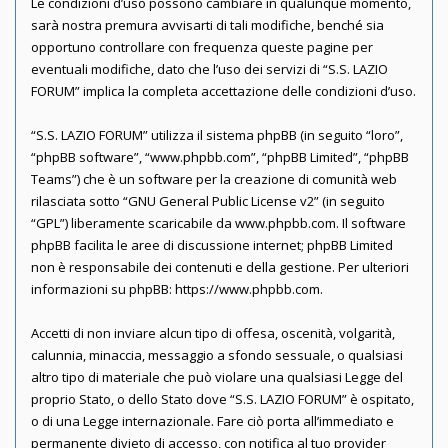
Le condizioni d’uso possono cambiare in qualunque momento,
sarà nostra premura avvisarti di tali modifiche, benché sia
opportuno controllare con frequenza queste pagine per
eventuali modifiche, dato che l’uso dei servizi di “S.S. LAZIO
FORUM” implica la completa accettazione delle condizioni d’uso.
“S.S. LAZIO FORUM” utilizza il sistema phpBB (in seguito “loro”,
“phpBB software”, “www.phpbb.com”, “phpBB Limited”, “phpBB
Teams”) che è un software per la creazione di comunità web
rilasciata sotto “
GNU General Public License v2
” (in seguito
“GPL”) liberamente scaricabile da
www.phpbb.com
. Il software
phpBB facilita le aree di discussione internet; phpBB Limited
non è responsabile dei contenuti e della gestione. Per ulteriori
informazioni su phpBB:
https://www.phpbb.com
.
Accetti di non inviare alcun tipo di offesa, oscenità, volgarità,
calunnia, minaccia, messaggio a sfondo sessuale, o qualsiasi
altro tipo di materiale che può violare una qualsiasi Legge del
proprio Stato, o dello Stato dove “S.S. LAZIO FORUM” è ospitato,
o di una Legge internazionale. Fare ciò porta all’immediato e
permanente divieto di accesso, con notifica al tuo provider