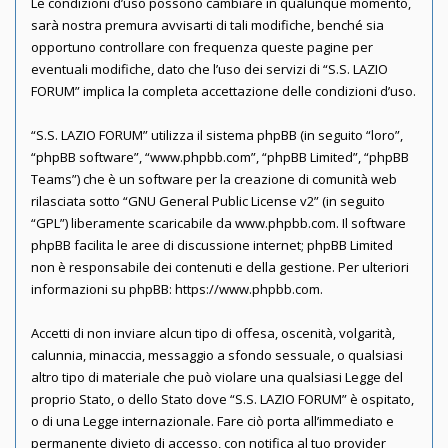
Le condizioni d’uso possono cambiare in qualunque momento,
sarà nostra premura avvisarti di tali modifiche, benché sia
opportuno controllare con frequenza queste pagine per
eventuali modifiche, dato che l’uso dei servizi di “S.S. LAZIO
FORUM” implica la completa accettazione delle condizioni d’uso.
“S.S. LAZIO FORUM” utilizza il sistema phpBB (in seguito “loro”,
“phpBB software”, “www.phpbb.com”, “phpBB Limited”, “phpBB
Teams”) che è un software per la creazione di comunità web
rilasciata sotto “
GNU General Public License v2
” (in seguito
“GPL”) liberamente scaricabile da
www.phpbb.com
. Il software
phpBB facilita le aree di discussione internet; phpBB Limited
non è responsabile dei contenuti e della gestione. Per ulteriori
informazioni su phpBB:
https://www.phpbb.com
.
Accetti di non inviare alcun tipo di offesa, oscenità, volgarità,
calunnia, minaccia, messaggio a sfondo sessuale, o qualsiasi
altro tipo di materiale che può violare una qualsiasi Legge del
proprio Stato, o dello Stato dove “S.S. LAZIO FORUM” è ospitato,
o di una Legge internazionale. Fare ciò porta all’immediato e
permanente divieto di accesso, con notifica al tuo provider