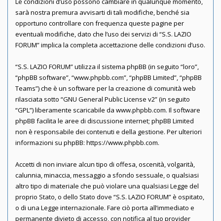
Le condizioni d’uso possono cambiare in qualunque momento,
sarà nostra premura avvisarti di tali modifiche, benché sia
opportuno controllare con frequenza queste pagine per
eventuali modifiche, dato che l’uso dei servizi di “S.S. LAZIO
FORUM” implica la completa accettazione delle condizioni d’uso.
“S.S. LAZIO FORUM” utilizza il sistema phpBB (in seguito “loro”,
“phpBB software”, “www.phpbb.com”, “phpBB Limited”, “phpBB
Teams”) che è un software per la creazione di comunità web
rilasciata sotto “
GNU General Public License v2
” (in seguito
“GPL”) liberamente scaricabile da
www.phpbb.com
. Il software
phpBB facilita le aree di discussione internet; phpBB Limited
non è responsabile dei contenuti e della gestione. Per ulteriori
informazioni su phpBB:
https://www.phpbb.com
.
Accetti di non inviare alcun tipo di offesa, oscenità, volgarità,
calunnia, minaccia, messaggio a sfondo sessuale, o qualsiasi
altro tipo di materiale che può violare una qualsiasi Legge del
proprio Stato, o dello Stato dove “S.S. LAZIO FORUM” è ospitato,
o di una Legge internazionale. Fare ciò porta all’immediato e
permanente divieto di accesso, con notifica al tuo provider