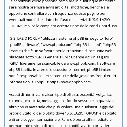
Le condizioni d’uso possono cambiare in qualunque momento,
sarà nostra premura avvisarti di tali modifiche, benché sia
opportuno controllare con frequenza queste pagine per
eventuali modifiche, dato che l’uso dei servizi di “S.S. LAZIO
FORUM” implica la completa accettazione delle condizioni d’uso.
“S.S. LAZIO FORUM” utilizza il sistema phpBB (in seguito “loro”,
“phpBB software”, “www.phpbb.com”, “phpBB Limited”, “phpBB
Teams”) che è un software per la creazione di comunità web
rilasciata sotto “
GNU General Public License v2
” (in seguito
“GPL”) liberamente scaricabile da
www.phpbb.com
. Il software
phpBB facilita le aree di discussione internet; phpBB Limited
non è responsabile dei contenuti e della gestione. Per ulteriori
informazioni su phpBB:
https://www.phpbb.com
.
Accetti di non inviare alcun tipo di offesa, oscenità, volgarità,
calunnia, minaccia, messaggio a sfondo sessuale, o qualsiasi
altro tipo di materiale che può violare una qualsiasi Legge del
proprio Stato, o dello Stato dove “S.S. LAZIO FORUM” è ospitato,
o di una Legge internazionale. Fare ciò porta all’immediato e
permanente divieto di accesso, con notifica al tuo provider