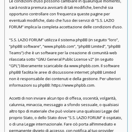
Le condizioni d’uso possono cambiare in qualunque momento,
sarà nostra premura avvisarti di tali modifiche, benché sia
opportuno controllare con frequenza queste pagine per
eventuali modifiche, dato che l’uso dei servizi di “S.S. LAZIO
FORUM” implica la completa accettazione delle condizioni d’uso.
“S.S. LAZIO FORUM” utilizza il sistema phpBB (in seguito “loro”,
“phpBB software”, “www.phpbb.com”, “phpBB Limited”, “phpBB
Teams”) che è un software per la creazione di comunità web
rilasciata sotto “
GNU General Public License v2
” (in seguito
“GPL”) liberamente scaricabile da
www.phpbb.com
. Il software
phpBB facilita le aree di discussione internet; phpBB Limited
non è responsabile dei contenuti e della gestione. Per ulteriori
informazioni su phpBB:
https://www.phpbb.com
.
Accetti di non inviare alcun tipo di offesa, oscenità, volgarità,
calunnia, minaccia, messaggio a sfondo sessuale, o qualsiasi
altro tipo di materiale che può violare una qualsiasi Legge del
proprio Stato, o dello Stato dove “S.S. LAZIO FORUM” è ospitato,
o di una Legge internazionale. Fare ciò porta all’immediato e
permanente divieto di accesso, con notifica al tuo provider