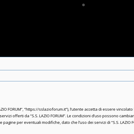
ZIO FORUM”, “https://sslazioforum.it”), l’utente accetta di essere vincolato
 i servizi offerti da “S.S. LAZIO FORUM”. Le condizioni d’uso possono cambi
agine per eventuali modifiche, dato che l’uso dei servizi di “S.S. LAZIO 