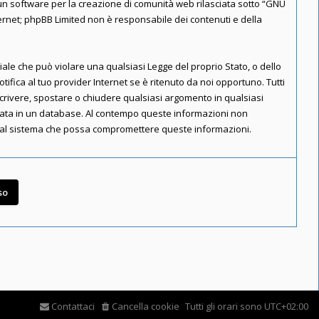
n software per la creazione di comunità web rilasciata sotto “
GNU
nternet; phpBB Limited non è responsabile dei contenuti e della
riale che può violare una qualsiasi Legge del proprio Stato, o dello
ifica al tuo provider Internet se è ritenuto da noi opportuno. Tutti
riscrivere, spostare o chiudere qualsiasi argomento in qualsiasi
rvata in un database. Al contempo queste informazioni non
e al sistema che possa compromettere queste informazioni.
Contattaci
Cancella cookie
Tutti gli orari sono
UTC+02:00