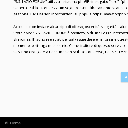
“S.S. LAZIO FORUM” utilizza il sistema phpBB (in seguito “loro”, 
General Public License v2
” (in seguito “GPL”) liberamente scaricab
gestione. Per ulteriori informazioni su phpBB:
https://www.phpbb
Accetti di non inviare alcun tipo di offesa, oscenità, volgarità, ca
Stato dove “S.S. LAZIO FORUM” è ospitato, o di una Legge internazio
gli indirizzi IP sono registrati per salvaguardare e rinforzare ques
momento lo ritenga necessario. Come fruitore di questo servizio, 
saranno divulgate a nessuno senza il tuo consenso, né “S.S. LAZI
Home