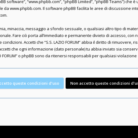
“phpBB software”, “www.phpbb.com”, “phpBB Limited”, “phpBB Teams”) che è u
ile da
www.phpbb.com
. Il software phpBB facilita le aree di discussione i
.com
.
lunnia, minaccia, messaggio a sfondo sessuale, o qualsiasi altro tipo di mate
nale. Fare ciò porta all’immediato e permanente divieto di accesso, con not
te condizioni. Accetti che “S.S. LAZIO FORUM” abbia il diritto di rimuovere, 
accetti che ogni informazione (dato personale) tu abbia inviato sia conse
O FORUM” o phpBB sono da ritenersi responsabili per qualsiasi violazion