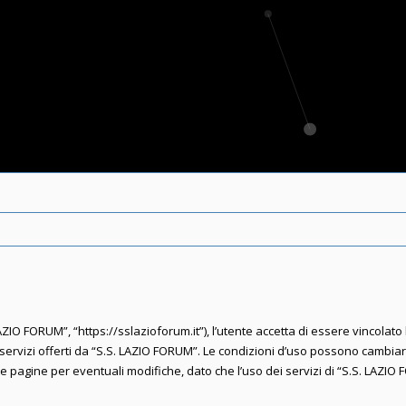
ZIO FORUM”, “https://sslazioforum.it”), l’utente accetta di essere vincolato
 i servizi offerti da “S.S. LAZIO FORUM”. Le condizioni d’uso possono cambi
agine per eventuali modifiche, dato che l’uso dei servizi di “S.S. LAZIO 