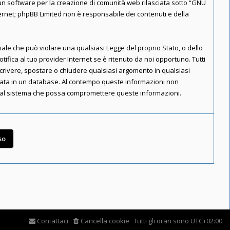
n software per la creazione di comunità web rilasciata sotto “
GNU
nternet; phpBB Limited non è responsabile dei contenuti e della
riale che può violare una qualsiasi Legge del proprio Stato, o dello
ifica al tuo provider Internet se è ritenuto da noi opportuno. Tutti
riscrivere, spostare o chiudere qualsiasi argomento in qualsiasi
rvata in un database. Al contempo queste informazioni non
e al sistema che possa compromettere queste informazioni.
Contattaci
Cancella cookie
Tutti gli orari sono
UTC+02:00