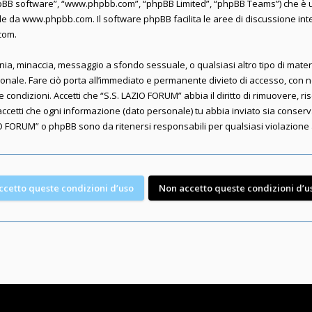
“phpBB software”, “www.phpbb.com”, “phpBB Limited”, “phpBB Teams”) che è u
ile da
www.phpbb.com
. Il software phpBB facilita le aree di discussione i
.com
.
lunnia, minaccia, messaggio a sfondo sessuale, o qualsiasi altro tipo di mate
nale. Fare ciò porta all’immediato e permanente divieto di accesso, con not
te condizioni. Accetti che “S.S. LAZIO FORUM” abbia il diritto di rimuovere, 
accetti che ogni informazione (dato personale) tu abbia inviato sia conse
O FORUM” o phpBB sono da ritenersi responsabili per qualsiasi violazion