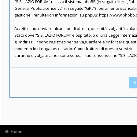
“S.S. LAZIO FORUM” utilizza il sistema phpBB (in seguito “loro”, 
General Public License v2
” (in seguito “GPL”) liberamente scaricab
gestione. Per ulteriori informazioni su phpBB:
https://www.phpbb
Accetti di non inviare alcun tipo di offesa, oscenità, volgarità, ca
Stato dove “S.S. LAZIO FORUM” è ospitato, o di una Legge internazio
gli indirizzi IP sono registrati per salvaguardare e rinforzare ques
momento lo ritenga necessario. Come fruitore di questo servizio, 
saranno divulgate a nessuno senza il tuo consenso, né “S.S. LAZI
Home