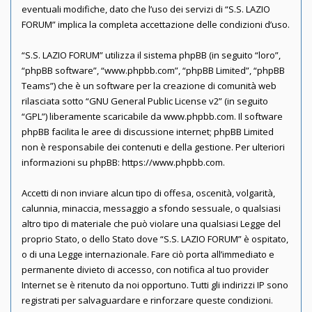
eventuali modifiche, dato che l’uso dei servizi di “S.S. LAZIO
FORUM” implica la completa accettazione delle condizioni d’uso.
“S.S. LAZIO FORUM” utilizza il sistema phpBB (in seguito “loro”,
“phpBB software”, “www.phpbb.com”, “phpBB Limited”, “phpBB
Teams”) che è un software per la creazione di comunità web
rilasciata sotto “
GNU General Public License v2
” (in seguito
“GPL”) liberamente scaricabile da
www.phpbb.com
. Il software
phpBB facilita le aree di discussione internet; phpBB Limited
non è responsabile dei contenuti e della gestione. Per ulteriori
informazioni su phpBB:
https://www.phpbb.com
.
Accetti di non inviare alcun tipo di offesa, oscenità, volgarità,
calunnia, minaccia, messaggio a sfondo sessuale, o qualsiasi
altro tipo di materiale che può violare una qualsiasi Legge del
proprio Stato, o dello Stato dove “S.S. LAZIO FORUM” è ospitato,
o di una Legge internazionale. Fare ciò porta all’immediato e
permanente divieto di accesso, con notifica al tuo provider
Internet se è ritenuto da noi opportuno. Tutti gli indirizzi IP sono
registrati per salvaguardare e rinforzare queste condizioni.