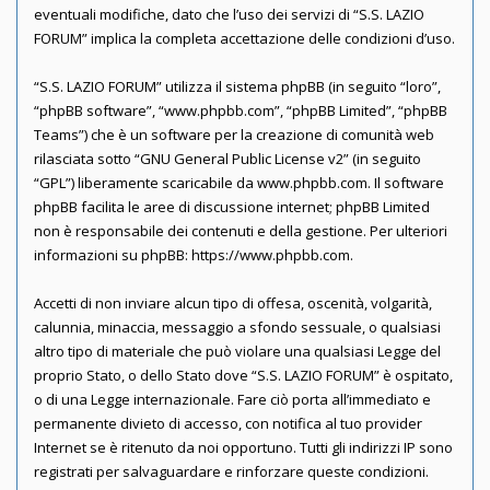
eventuali modifiche, dato che l’uso dei servizi di “S.S. LAZIO
FORUM” implica la completa accettazione delle condizioni d’uso.
“S.S. LAZIO FORUM” utilizza il sistema phpBB (in seguito “loro”,
“phpBB software”, “www.phpbb.com”, “phpBB Limited”, “phpBB
Teams”) che è un software per la creazione di comunità web
rilasciata sotto “
GNU General Public License v2
” (in seguito
“GPL”) liberamente scaricabile da
www.phpbb.com
. Il software
phpBB facilita le aree di discussione internet; phpBB Limited
non è responsabile dei contenuti e della gestione. Per ulteriori
informazioni su phpBB:
https://www.phpbb.com
.
Accetti di non inviare alcun tipo di offesa, oscenità, volgarità,
calunnia, minaccia, messaggio a sfondo sessuale, o qualsiasi
altro tipo di materiale che può violare una qualsiasi Legge del
proprio Stato, o dello Stato dove “S.S. LAZIO FORUM” è ospitato,
o di una Legge internazionale. Fare ciò porta all’immediato e
permanente divieto di accesso, con notifica al tuo provider
Internet se è ritenuto da noi opportuno. Tutti gli indirizzi IP sono
registrati per salvaguardare e rinforzare queste condizioni.