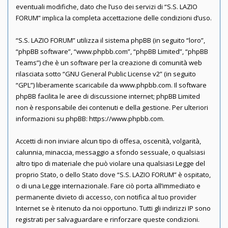
eventuali modifiche, dato che l’uso dei servizi di “S.S. LAZIO
FORUM” implica la completa accettazione delle condizioni d’uso.
“S.S. LAZIO FORUM” utilizza il sistema phpBB (in seguito “loro”,
“phpBB software”, “www.phpbb.com”, “phpBB Limited”, “phpBB
Teams”) che è un software per la creazione di comunità web
rilasciata sotto “
GNU General Public License v2
” (in seguito
“GPL”) liberamente scaricabile da
www.phpbb.com
. Il software
phpBB facilita le aree di discussione internet; phpBB Limited
non è responsabile dei contenuti e della gestione. Per ulteriori
informazioni su phpBB:
https://www.phpbb.com
.
Accetti di non inviare alcun tipo di offesa, oscenità, volgarità,
calunnia, minaccia, messaggio a sfondo sessuale, o qualsiasi
altro tipo di materiale che può violare una qualsiasi Legge del
proprio Stato, o dello Stato dove “S.S. LAZIO FORUM” è ospitato,
o di una Legge internazionale. Fare ciò porta all’immediato e
permanente divieto di accesso, con notifica al tuo provider
Internet se è ritenuto da noi opportuno. Tutti gli indirizzi IP sono
registrati per salvaguardare e rinforzare queste condizioni.