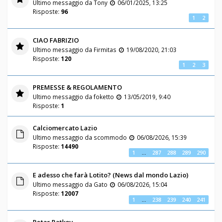
Ultimo messaggio da
Tony
06/01/2025, 13:25
Risposte:
96
1
2
CIAO FABRIZIO
Ultimo messaggio da
Firmitas
19/08/2020, 21:03
Risposte:
120
1
2
3
PREMESSE & REGOLAMENTO
Ultimo messaggio da
foketto
13/05/2019, 9:40
Risposte:
1
Calciomercato Lazio
Ultimo messaggio da
scommodo
06/08/2026, 15:39
Risposte:
14490
1
…
287
288
289
290
E adesso che farà Lotito? (News dal mondo Lazio)
Ultimo messaggio da
Gato
06/08/2026, 15:04
Risposte:
12007
1
…
238
239
240
241
Petar Ratkov