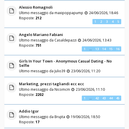
Alessio Romagnoli
Ultimo messaggio da
maxipoppapump
24/06/2026, 18:46
Risposte:
212
1
2
3
4
5
Angelo Mariano Fabiani
Ultimo messaggio da
Casaldepazzi
24/06/2026, 13:43
Risposte:
751
1
…
13
14
15
16
Girls In Your Town - Anonymous Casual Dating - No
Selfie
Ultimo messaggio da
Julio39
23/06/2026, 11:20
Marketing, prezzi tagliandi ecc ecc
Ultimo messaggio da
Nicomcm
23/06/2026, 11:10
Risposte:
2202
1
…
42
43
44
45
Addio Igor
Ultimo messaggio da
Brujita
19/06/2026, 18:50
Risposte:
17