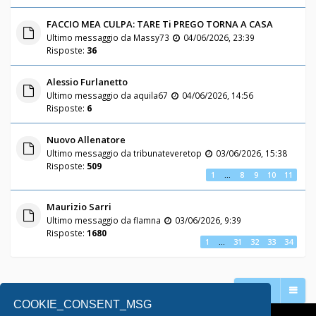
FACCIO MEA CULPA: TARE Ti PREGO TORNA A CASA
Ultimo messaggio da
Massy73
04/06/2026, 23:39
Risposte:
36
Alessio Furlanetto
Ultimo messaggio da
aquila67
04/06/2026, 14:56
Risposte:
6
Nuovo Allenatore
Ultimo messaggio da
tribunateveretop
03/06/2026, 15:38
Risposte:
509
1
…
8
9
10
11
Maurizio Sarri
Ultimo messaggio da
flamna
03/06/2026, 9:39
Risposte:
1680
1
…
31
32
33
34
Vai a
COOKIE_CONSENT_MSG