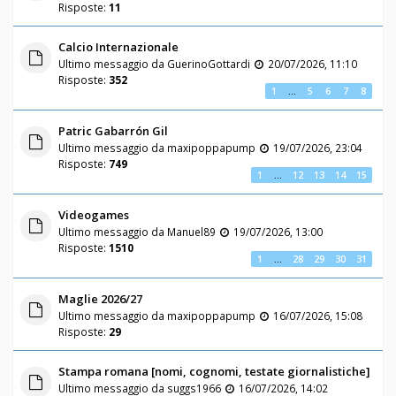
Risposte:
11
Calcio Internazionale
Ultimo messaggio da
GuerinoGottardi
20/07/2026, 11:10
Risposte:
352
1
…
5
6
7
8
Patric Gabarrón Gil
Ultimo messaggio da
maxipoppapump
19/07/2026, 23:04
Risposte:
749
1
…
12
13
14
15
Videogames
Ultimo messaggio da
Manuel89
19/07/2026, 13:00
Risposte:
1510
1
…
28
29
30
31
Maglie 2026/27
Ultimo messaggio da
maxipoppapump
16/07/2026, 15:08
Risposte:
29
Stampa romana [nomi, cognomi, testate giornalistiche]
Ultimo messaggio da
suggs1966
16/07/2026, 14:02