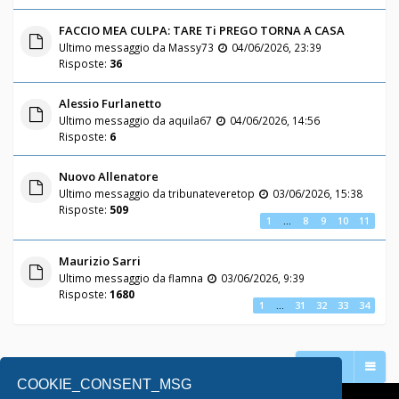
FACCIO MEA CULPA: TARE Ti PREGO TORNA A CASA
Ultimo messaggio da
Massy73
04/06/2026, 23:39
Risposte:
36
Alessio Furlanetto
Ultimo messaggio da
aquila67
04/06/2026, 14:56
Risposte:
6
Nuovo Allenatore
Ultimo messaggio da
tribunateveretop
03/06/2026, 15:38
Risposte:
509
1
…
8
9
10
11
Maurizio Sarri
Ultimo messaggio da
flamna
03/06/2026, 9:39
Risposte:
1680
1
…
31
32
33
34
Vai a
COOKIE_CONSENT_MSG