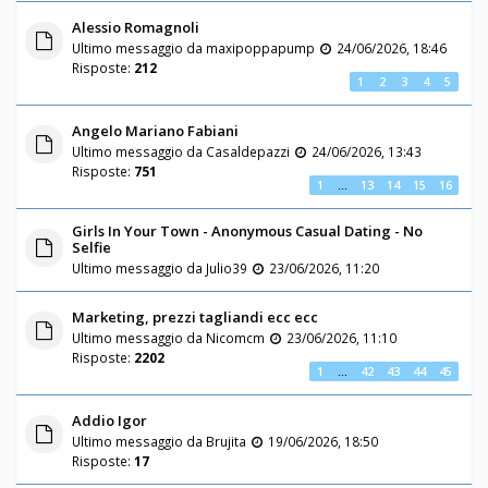
Alessio Romagnoli
Ultimo messaggio da
maxipoppapump
24/06/2026, 18:46
Risposte:
212
1
2
3
4
5
Angelo Mariano Fabiani
Ultimo messaggio da
Casaldepazzi
24/06/2026, 13:43
Risposte:
751
1
…
13
14
15
16
Girls In Your Town - Anonymous Casual Dating - No
Selfie
Ultimo messaggio da
Julio39
23/06/2026, 11:20
Marketing, prezzi tagliandi ecc ecc
Ultimo messaggio da
Nicomcm
23/06/2026, 11:10
Risposte:
2202
1
…
42
43
44
45
Addio Igor
Ultimo messaggio da
Brujita
19/06/2026, 18:50
Risposte:
17