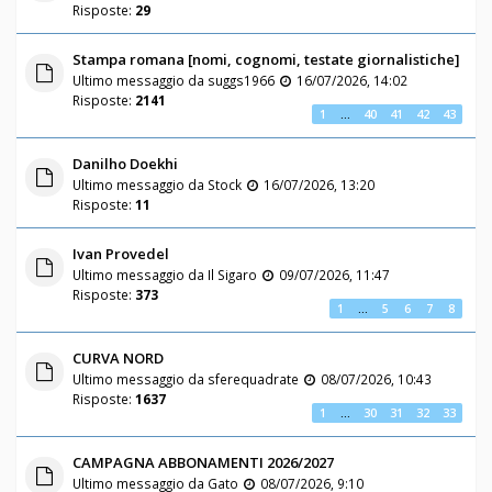
Risposte:
29
Stampa romana [nomi, cognomi, testate giornalistiche]
Ultimo messaggio da
suggs1966
16/07/2026, 14:02
Risposte:
2141
1
…
40
41
42
43
Danilho Doekhi
Ultimo messaggio da
Stock
16/07/2026, 13:20
Risposte:
11
Ivan Provedel
Ultimo messaggio da
Il Sigaro
09/07/2026, 11:47
Risposte:
373
1
…
5
6
7
8
CURVA NORD
Ultimo messaggio da
sferequadrate
08/07/2026, 10:43
Risposte:
1637
1
…
30
31
32
33
CAMPAGNA ABBONAMENTI 2026/2027
Ultimo messaggio da
Gato
08/07/2026, 9:10