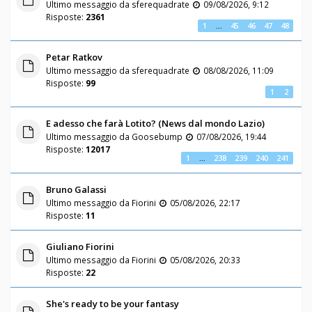
Ultimo messaggio da
sferequadrate
09/08/2026, 9:12
Risposte:
2361
1
…
45
46
47
48
Petar Ratkov
Ultimo messaggio da
sferequadrate
08/08/2026, 11:09
Risposte:
99
1
2
E adesso che farà Lotito? (News dal mondo Lazio)
Ultimo messaggio da
Goosebump
07/08/2026, 19:44
Risposte:
12017
1
…
238
239
240
241
Bruno Galassi
Ultimo messaggio da
Fiorini
05/08/2026, 22:17
Risposte:
11
Giuliano Fiorini
Ultimo messaggio da
Fiorini
05/08/2026, 20:33
Risposte:
22
She's ready to be your fantasy