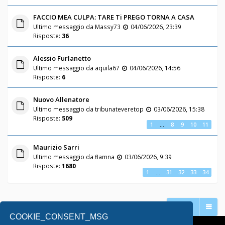
FACCIO MEA CULPA: TARE Ti PREGO TORNA A CASA
Ultimo messaggio da
Massy73
04/06/2026, 23:39
Risposte:
36
Alessio Furlanetto
Ultimo messaggio da
aquila67
04/06/2026, 14:56
Risposte:
6
Nuovo Allenatore
Ultimo messaggio da
tribunateveretop
03/06/2026, 15:38
Risposte:
509
1
…
8
9
10
11
Maurizio Sarri
Ultimo messaggio da
flamna
03/06/2026, 9:39
Risposte:
1680
1
…
31
32
33
34
Vai a
COOKIE_CONSENT_MSG