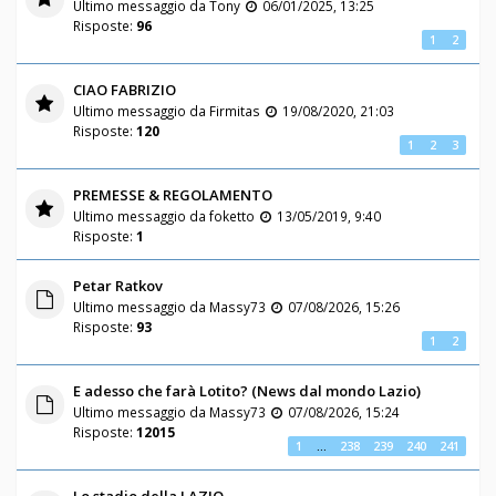
Ultimo messaggio da
Tony
06/01/2025, 13:25
Risposte:
96
1
2
CIAO FABRIZIO
Ultimo messaggio da
Firmitas
19/08/2020, 21:03
Risposte:
120
1
2
3
PREMESSE & REGOLAMENTO
Ultimo messaggio da
foketto
13/05/2019, 9:40
Risposte:
1
Petar Ratkov
Ultimo messaggio da
Massy73
07/08/2026, 15:26
Risposte:
93
1
2
E adesso che farà Lotito? (News dal mondo Lazio)
Ultimo messaggio da
Massy73
07/08/2026, 15:24
Risposte:
12015
1
…
238
239
240
241
Lo stadio della LAZIO