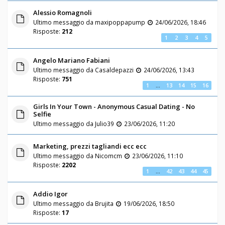
Alessio Romagnoli
Ultimo messaggio da
maxipoppapump
24/06/2026, 18:46
Risposte:
212
1
2
3
4
5
Angelo Mariano Fabiani
Ultimo messaggio da
Casaldepazzi
24/06/2026, 13:43
Risposte:
751
1
…
13
14
15
16
Girls In Your Town - Anonymous Casual Dating - No
Selfie
Ultimo messaggio da
Julio39
23/06/2026, 11:20
Marketing, prezzi tagliandi ecc ecc
Ultimo messaggio da
Nicomcm
23/06/2026, 11:10
Risposte:
2202
1
…
42
43
44
45
Addio Igor
Ultimo messaggio da
Brujita
19/06/2026, 18:50
Risposte:
17