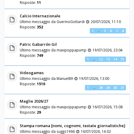
Risposte:
11
Calcio Internazionale
Ultimo messaggio da
GuerinoGottardi
20/07/2026, 11:10
Risposte:
352
1
…
5
6
7
8
Patric Gabarrón Gil
Ultimo messaggio da
maxipoppapump
19/07/2026, 23:04
Risposte:
749
1
…
12
13
14
15
Videogames
Ultimo messaggio da
Manuel89
19/07/2026, 13:00
Risposte:
1510
1
…
28
29
30
31
Maglie 2026/27
Ultimo messaggio da
maxipoppapump
16/07/2026, 15:08
Risposte:
29
Stampa romana [nomi, cognomi, testate giornalistiche]
Ultimo messaggio da
suggs1966
16/07/2026, 14:02