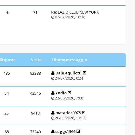
Re:
LAZIO CLUB NEW YORK
4
71
07/07/2026, 16:36
Risposte
Visite
Ultimo messaggio
Daje aquilotti
135
92388
24/07/2026, 0:24
Yndio
54
43546
22/06/2026, 7:08
matador0975
25
9418
20/03/2026, 13:13
suggs1966
68
73240