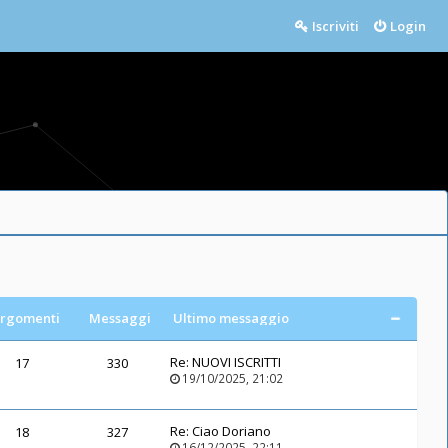
Iscriviti
Login
rgomenti
Messaggi
Ultimo messaggio
Re:
NUOVI ISCRITTI
17
330
19/10/2025, 21:02
Re:
Ciao Doriano
18
327
16/12/2025, 22:11