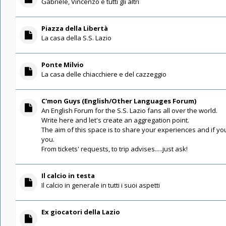
Gabriele, Vincenzo e tutti gli altri
Piazza della Libertà
La casa della S.S. Lazio
Ponte Milvio
La casa delle chiacchiere e del cazzeggio
C'mon Guys (English/Other Languages Forum)
An English Forum for the S.S. Lazio fans all over the world.
Write here and let's create an aggregation point.
The aim of this space is to share your experiences and if you
you.
From tickets' requests, to trip advises.....just ask!
Il calcio in testa
Il calcio in generale in tutti i suoi aspetti
Ex giocatori della Lazio