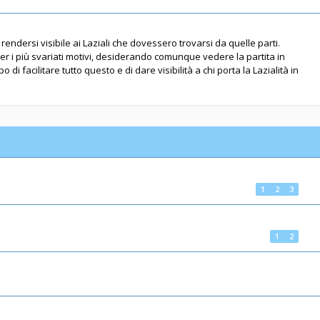
rendersi visibile ai Laziali che dovessero trovarsi da quelle parti.
per i più svariati motivi, desiderando comunque vedere la partita in
 di facilitare tutto questo e di dare visibilità a chi porta la Lazialità in
1
2
3
1
2