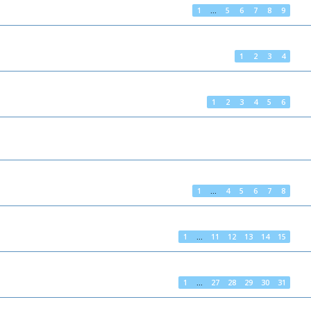
1
…
5
6
7
8
9
1
2
3
4
1
2
3
4
5
6
1
…
4
5
6
7
8
1
…
11
12
13
14
15
1
…
27
28
29
30
31