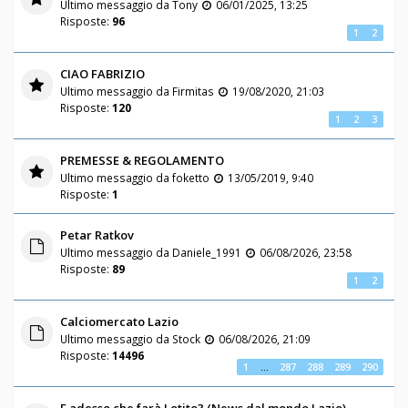
Ultimo messaggio da
Tony
06/01/2025, 13:25
Risposte:
96
1
2
CIAO FABRIZIO
Ultimo messaggio da
Firmitas
19/08/2020, 21:03
Risposte:
120
1
2
3
PREMESSE & REGOLAMENTO
Ultimo messaggio da
foketto
13/05/2019, 9:40
Risposte:
1
Petar Ratkov
Ultimo messaggio da
Daniele_1991
06/08/2026, 23:58
Risposte:
89
1
2
Calciomercato Lazio
Ultimo messaggio da
Stock
06/08/2026, 21:09
Risposte:
14496
1
…
287
288
289
290
E adesso che farà Lotito? (News dal mondo Lazio)