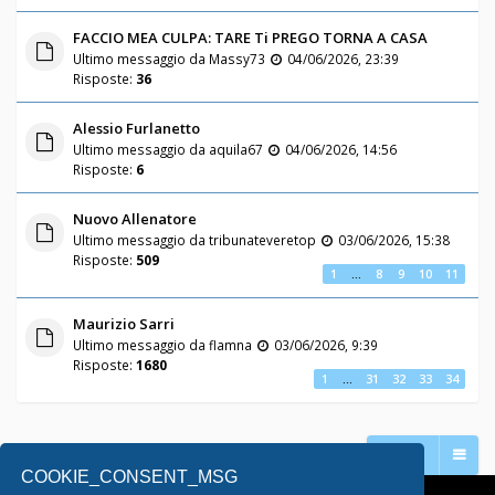
FACCIO MEA CULPA: TARE Ti PREGO TORNA A CASA
Ultimo messaggio da
Massy73
04/06/2026, 23:39
Risposte:
36
Alessio Furlanetto
Ultimo messaggio da
aquila67
04/06/2026, 14:56
Risposte:
6
Nuovo Allenatore
Ultimo messaggio da
tribunateveretop
03/06/2026, 15:38
Risposte:
509
1
…
8
9
10
11
Maurizio Sarri
Ultimo messaggio da
flamna
03/06/2026, 9:39
Risposte:
1680
1
…
31
32
33
34
Vai a
COOKIE_CONSENT_MSG