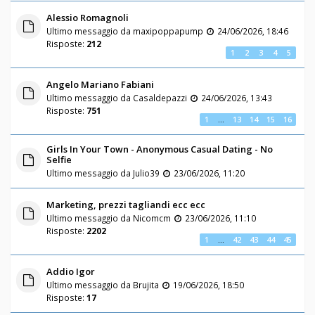
Alessio Romagnoli
Ultimo messaggio da
maxipoppapump
24/06/2026, 18:46
Risposte:
212
1
2
3
4
5
Angelo Mariano Fabiani
Ultimo messaggio da
Casaldepazzi
24/06/2026, 13:43
Risposte:
751
1
…
13
14
15
16
Girls In Your Town - Anonymous Casual Dating - No
Selfie
Ultimo messaggio da
Julio39
23/06/2026, 11:20
Marketing, prezzi tagliandi ecc ecc
Ultimo messaggio da
Nicomcm
23/06/2026, 11:10
Risposte:
2202
1
…
42
43
44
45
Addio Igor
Ultimo messaggio da
Brujita
19/06/2026, 18:50
Risposte:
17