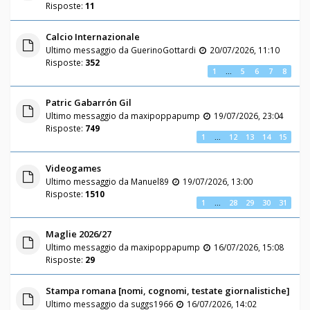
Risposte:
11
Calcio Internazionale
Ultimo messaggio da
GuerinoGottardi
20/07/2026, 11:10
Risposte:
352
1
…
5
6
7
8
Patric Gabarrón Gil
Ultimo messaggio da
maxipoppapump
19/07/2026, 23:04
Risposte:
749
1
…
12
13
14
15
Videogames
Ultimo messaggio da
Manuel89
19/07/2026, 13:00
Risposte:
1510
1
…
28
29
30
31
Maglie 2026/27
Ultimo messaggio da
maxipoppapump
16/07/2026, 15:08
Risposte:
29
Stampa romana [nomi, cognomi, testate giornalistiche]
Ultimo messaggio da
suggs1966
16/07/2026, 14:02