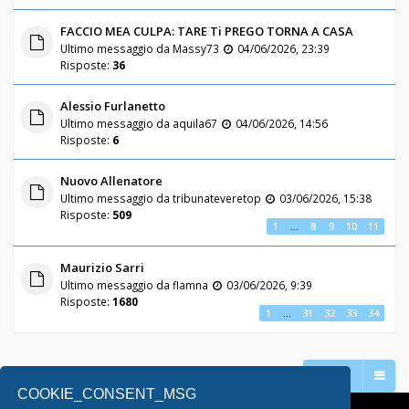
FACCIO MEA CULPA: TARE Ti PREGO TORNA A CASA
Ultimo messaggio da
Massy73
04/06/2026, 23:39
Risposte:
36
Alessio Furlanetto
Ultimo messaggio da
aquila67
04/06/2026, 14:56
Risposte:
6
Nuovo Allenatore
Ultimo messaggio da
tribunateveretop
03/06/2026, 15:38
Risposte:
509
1
…
8
9
10
11
Maurizio Sarri
Ultimo messaggio da
flamna
03/06/2026, 9:39
Risposte:
1680
1
…
31
32
33
34
Vai a
COOKIE_CONSENT_MSG