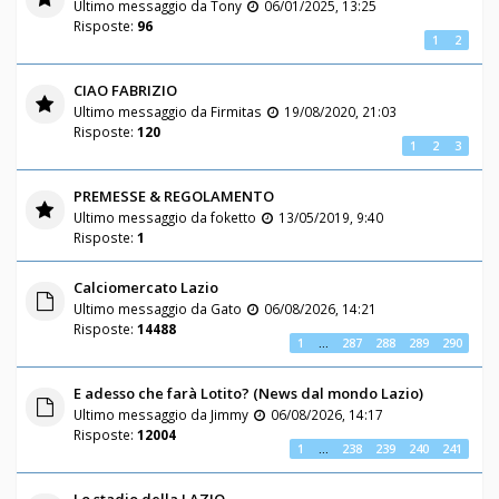
Ultimo messaggio da
Tony
06/01/2025, 13:25
Risposte:
96
1
2
CIAO FABRIZIO
Ultimo messaggio da
Firmitas
19/08/2020, 21:03
Risposte:
120
1
2
3
PREMESSE & REGOLAMENTO
Ultimo messaggio da
foketto
13/05/2019, 9:40
Risposte:
1
Calciomercato Lazio
Ultimo messaggio da
Gato
06/08/2026, 14:21
Risposte:
14488
1
…
287
288
289
290
E adesso che farà Lotito? (News dal mondo Lazio)
Ultimo messaggio da
Jimmy
06/08/2026, 14:17
Risposte:
12004
1
…
238
239
240
241
Lo stadio della LAZIO