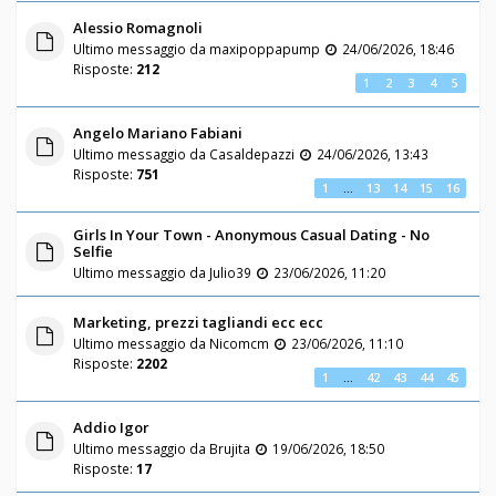
Alessio Romagnoli
Ultimo messaggio da
maxipoppapump
24/06/2026, 18:46
Risposte:
212
1
2
3
4
5
Angelo Mariano Fabiani
Ultimo messaggio da
Casaldepazzi
24/06/2026, 13:43
Risposte:
751
1
…
13
14
15
16
Girls In Your Town - Anonymous Casual Dating - No
Selfie
Ultimo messaggio da
Julio39
23/06/2026, 11:20
Marketing, prezzi tagliandi ecc ecc
Ultimo messaggio da
Nicomcm
23/06/2026, 11:10
Risposte:
2202
1
…
42
43
44
45
Addio Igor
Ultimo messaggio da
Brujita
19/06/2026, 18:50
Risposte:
17