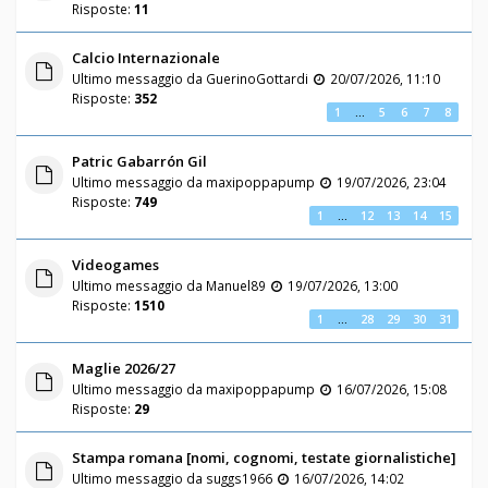
Risposte:
11
Calcio Internazionale
Ultimo messaggio da
GuerinoGottardi
20/07/2026, 11:10
Risposte:
352
1
…
5
6
7
8
Patric Gabarrón Gil
Ultimo messaggio da
maxipoppapump
19/07/2026, 23:04
Risposte:
749
1
…
12
13
14
15
Videogames
Ultimo messaggio da
Manuel89
19/07/2026, 13:00
Risposte:
1510
1
…
28
29
30
31
Maglie 2026/27
Ultimo messaggio da
maxipoppapump
16/07/2026, 15:08
Risposte:
29
Stampa romana [nomi, cognomi, testate giornalistiche]
Ultimo messaggio da
suggs1966
16/07/2026, 14:02