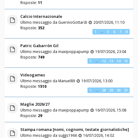
Risposte:
11
Calcio Internazionale
Ultimo messaggio da
GuerinoGottardi
20/07/2026, 11:10
Risposte:
352
1
…
5
6
7
8
Patric Gabarrón Gil
Ultimo messaggio da
maxipoppapump
19/07/2026, 23:04
Risposte:
749
1
…
12
13
14
15
Videogames
Ultimo messaggio da
Manuel89
19/07/2026, 13:00
Risposte:
1510
1
…
28
29
30
31
Maglie 2026/27
Ultimo messaggio da
maxipoppapump
16/07/2026, 15:08
Risposte:
29
Stampa romana [nomi, cognomi, testate giornalistiche]
Ultimo messaggio da
suggs1966
16/07/2026, 14:02