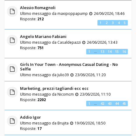
Alessio Romagnoli
Ultimo messaggio da
maxipoppapump
24/06/2026, 18:46
Risposte:
212
1
2
3
4
5
Angelo Mariano Fabiani
Ultimo messaggio da
Casaldepazzi
24/06/2026, 13:43
Risposte:
751
1
…
13
14
15
16
Girls In Your Town - Anonymous Casual Dating - No
Selfie
Ultimo messaggio da
Julio39
23/06/2026, 11:20
Marketing, prezzi tagliandi ecc ecc
Ultimo messaggio da
Nicomcm
23/06/2026, 11:10
Risposte:
2202
1
…
42
43
44
45
Addio Igor
Ultimo messaggio da
Brujita
19/06/2026, 18:50
Risposte:
17