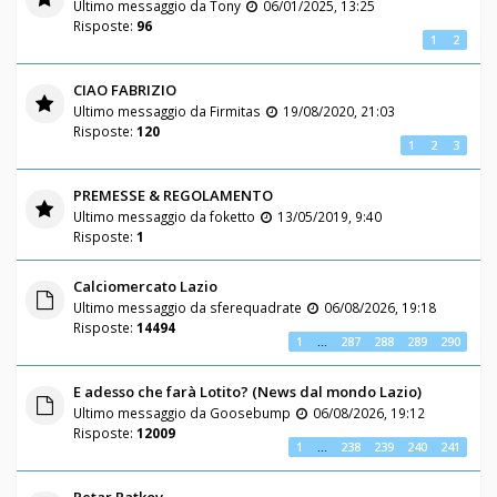
Ultimo messaggio da
Tony
06/01/2025, 13:25
Risposte:
96
1
2
CIAO FABRIZIO
Ultimo messaggio da
Firmitas
19/08/2020, 21:03
Risposte:
120
1
2
3
PREMESSE & REGOLAMENTO
Ultimo messaggio da
foketto
13/05/2019, 9:40
Risposte:
1
Calciomercato Lazio
Ultimo messaggio da
sferequadrate
06/08/2026, 19:18
Risposte:
14494
1
…
287
288
289
290
E adesso che farà Lotito? (News dal mondo Lazio)
Ultimo messaggio da
Goosebump
06/08/2026, 19:12
Risposte:
12009
1
…
238
239
240
241
Petar Ratkov