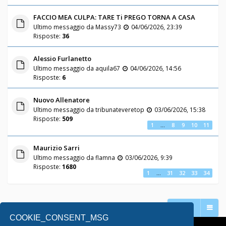
FACCIO MEA CULPA: TARE Ti PREGO TORNA A CASA
Ultimo messaggio da
Massy73
04/06/2026, 23:39
Risposte:
36
Alessio Furlanetto
Ultimo messaggio da
aquila67
04/06/2026, 14:56
Risposte:
6
Nuovo Allenatore
Ultimo messaggio da
tribunateveretop
03/06/2026, 15:38
Risposte:
509
1
…
8
9
10
11
Maurizio Sarri
Ultimo messaggio da
flamna
03/06/2026, 9:39
Risposte:
1680
1
…
31
32
33
34
Vai a
COOKIE_CONSENT_MSG