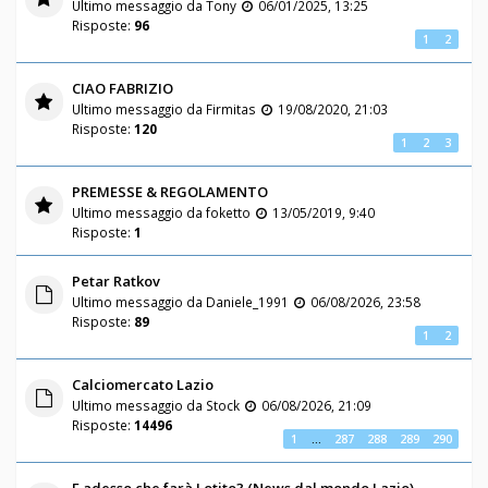
Ultimo messaggio da
Tony
06/01/2025, 13:25
Risposte:
96
1
2
CIAO FABRIZIO
Ultimo messaggio da
Firmitas
19/08/2020, 21:03
Risposte:
120
1
2
3
PREMESSE & REGOLAMENTO
Ultimo messaggio da
foketto
13/05/2019, 9:40
Risposte:
1
Petar Ratkov
Ultimo messaggio da
Daniele_1991
06/08/2026, 23:58
Risposte:
89
1
2
Calciomercato Lazio
Ultimo messaggio da
Stock
06/08/2026, 21:09
Risposte:
14496
1
…
287
288
289
290
E adesso che farà Lotito? (News dal mondo Lazio)