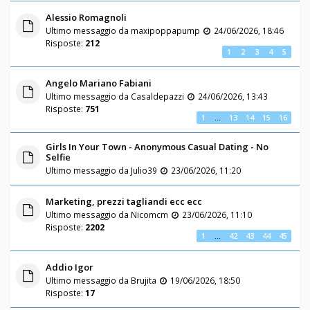
Alessio Romagnoli
Ultimo messaggio da
maxipoppapump
24/06/2026, 18:46
Risposte:
212
1
2
3
4
5
Angelo Mariano Fabiani
Ultimo messaggio da
Casaldepazzi
24/06/2026, 13:43
Risposte:
751
1
…
13
14
15
16
Girls In Your Town - Anonymous Casual Dating - No
Selfie
Ultimo messaggio da
Julio39
23/06/2026, 11:20
Marketing, prezzi tagliandi ecc ecc
Ultimo messaggio da
Nicomcm
23/06/2026, 11:10
Risposte:
2202
1
…
42
43
44
45
Addio Igor
Ultimo messaggio da
Brujita
19/06/2026, 18:50
Risposte:
17