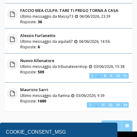
FACCIO MEA CULPA: TARE Ti PREGO TORNA A CASA
Ultimo messaggio da
Massy73
04/06/2026, 23:39
Risposte:
36
Alessio Furlanetto
Ultimo messaggio da
aquila67
04/06/2026, 14:56
Risposte:
6
Nuovo Allenatore
Ultimo messaggio da
tribunateveretop
03/06/2026, 15:38
Risposte:
509
1
…
8
9
10
11
Maurizio Sarri
Ultimo messaggio da
flamna
03/06/2026, 9:39
Risposte:
1680
1
…
31
32
33
34
Vai a
COOKIE_CONSENT_MSG