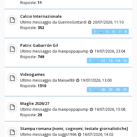
Risposte:
11
Calcio Internazionale
Ultimo messaggio da
GuerinoGottardi
20/07/2026, 11:10
Risposte:
352
1
…
5
6
7
8
Patric Gabarrón Gil
Ultimo messaggio da
maxipoppapump
19/07/2026, 23:04
Risposte:
749
1
…
12
13
14
15
Videogames
Ultimo messaggio da
Manuel89
19/07/2026, 13:00
Risposte:
1510
1
…
28
29
30
31
Maglie 2026/27
Ultimo messaggio da
maxipoppapump
16/07/2026, 15:08
Risposte:
29
Stampa romana [nomi, cognomi, testate giornalistiche]
Ultimo messaggio da
suggs1966
16/07/2026, 14:02