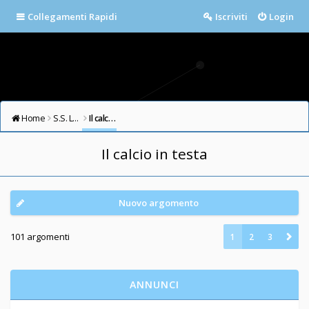
Collegamenti Rapidi
Iscriviti
Login
Home
S.S. LAZIO FORUM
Il calcio in testa
Il calcio in testa
Nuovo argomento
101 argomenti
1
2
3
ANNUNCI