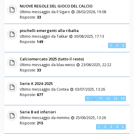
NUOVE REGOLE DEL GIOCO DEL CALCIO
Ultimo messaggio da
Il Sigaro
28/02/2026, 19:08
Risposte:
33
pischelli emergenti alla ribalta
Ultimo messaggio da
Takkar
30/08/2025, 17:13
Risposte:
149
1
2
3
Calciomercato 2025 (tutto il resto)
Ultimo messaggio da
blau-weiss
23/08/2025, 22:22
Risposte:
33
Serie A 2024-2025
Ultimo messaggio da
Contea
03/07/2025, 13:26
Risposte:
677
1
…
11
12
13
14
Serie B ed inferiori
Ultimo messaggio da
mimmo
25/06/2025, 13:26
Risposte:
215
1
2
3
4
5