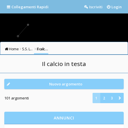
Collegamenti Rapidi
Iscriviti
Login
Home
S.S. LAZIO FORUM
Il calcio in testa
Il calcio in testa
Nuovo argomento
101 argomenti
1
2
3
ANNUNCI