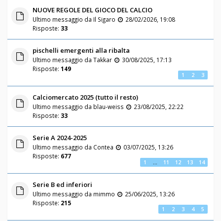
NUOVE REGOLE DEL GIOCO DEL CALCIO
Ultimo messaggio da
Il Sigaro
28/02/2026, 19:08
Risposte:
33
pischelli emergenti alla ribalta
Ultimo messaggio da
Takkar
30/08/2025, 17:13
Risposte:
149
1
2
3
Calciomercato 2025 (tutto il resto)
Ultimo messaggio da
blau-weiss
23/08/2025, 22:22
Risposte:
33
Serie A 2024-2025
Ultimo messaggio da
Contea
03/07/2025, 13:26
Risposte:
677
1
…
11
12
13
14
Serie B ed inferiori
Ultimo messaggio da
mimmo
25/06/2025, 13:26
Risposte:
215
1
2
3
4
5