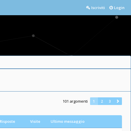
Iscriviti
Login
101 argomenti
1
2
3
Risposte
Visite
Ultimo messaggio