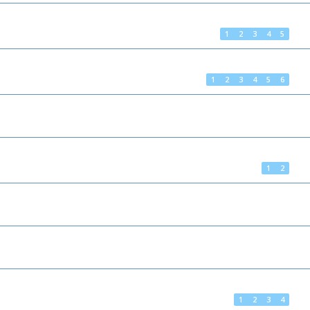
1
2
3
4
5
1
2
3
4
5
6
1
2
1
2
3
4