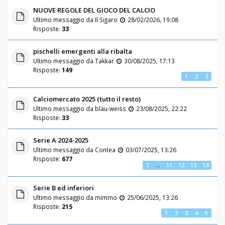
NUOVE REGOLE DEL GIOCO DEL CALCIO
Ultimo messaggio da
Il Sigaro
28/02/2026, 19:08
Risposte:
33
pischelli emergenti alla ribalta
Ultimo messaggio da
Takkar
30/08/2025, 17:13
Risposte:
149
1
2
3
Calciomercato 2025 (tutto il resto)
Ultimo messaggio da
blau-weiss
23/08/2025, 22:22
Risposte:
33
Serie A 2024-2025
Ultimo messaggio da
Contea
03/07/2025, 13:26
Risposte:
677
1
…
11
12
13
14
Serie B ed inferiori
Ultimo messaggio da
mimmo
25/06/2025, 13:26
Risposte:
215
1
2
3
4
5