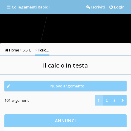
Collegamenti Rapidi
Iscriviti
Login
Home
S.S. LAZIO FORUM
Il calcio in testa
Il calcio in testa
Nuovo argomento
101 argomenti
1
2
3
ANNUNCI