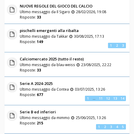
NUOVE REGOLE DEL GIOCO DEL CALCIO
Ultimo messaggio da
Il Sigaro
28/02/2026, 19:08
Risposte:
33
pischelli emergenti alla ribalta
Ultimo messaggio da
Takkar
30/08/2025, 17:13
Risposte:
149
1
2
3
Calciomercato 2025 (tutto il resto)
Ultimo messaggio da
blau-weiss
23/08/2025, 22:22
Risposte:
33
Serie A 2024-2025
Ultimo messaggio da
Contea
03/07/2025, 13:26
Risposte:
677
1
…
11
12
13
14
Serie B ed inferiori
Ultimo messaggio da
mimmo
25/06/2025, 13:26
Risposte:
215
1
2
3
4
5