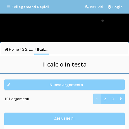
Collegamenti Rapidi
Iscriviti
Login
Home
S.S. LAZIO FORUM
Il calcio in testa
Il calcio in testa
Nuovo argomento
101 argomenti
1
2
3
ANNUNCI