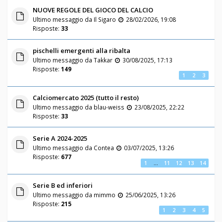
NUOVE REGOLE DEL GIOCO DEL CALCIO
Ultimo messaggio da
Il Sigaro
28/02/2026, 19:08
Risposte:
33
pischelli emergenti alla ribalta
Ultimo messaggio da
Takkar
30/08/2025, 17:13
Risposte:
149
1
2
3
Calciomercato 2025 (tutto il resto)
Ultimo messaggio da
blau-weiss
23/08/2025, 22:22
Risposte:
33
Serie A 2024-2025
Ultimo messaggio da
Contea
03/07/2025, 13:26
Risposte:
677
1
…
11
12
13
14
Serie B ed inferiori
Ultimo messaggio da
mimmo
25/06/2025, 13:26
Risposte:
215
1
2
3
4
5