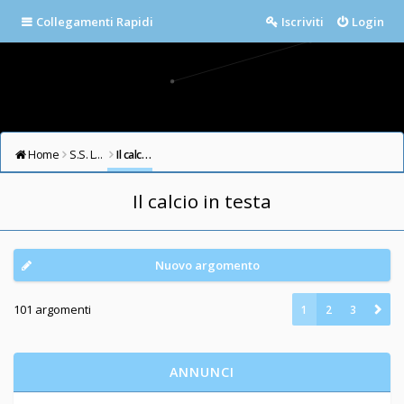
Collegamenti Rapidi
Iscriviti
Login
Home
S.S. LAZIO FORUM
Il calcio in testa
Il calcio in testa
Nuovo argomento
101 argomenti
1
2
3
ANNUNCI