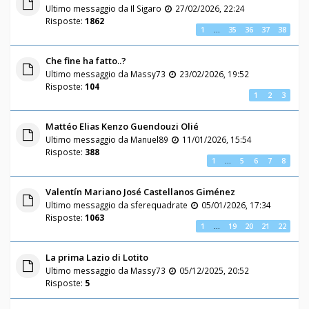
Ultimo messaggio da
Il Sigaro
27/02/2026, 22:24
Risposte:
1862
1
…
35
36
37
38
Che fine ha fatto..?
Ultimo messaggio da
Massy73
23/02/2026, 19:52
Risposte:
104
1
2
3
Mattéo Elias Kenzo Guendouzi Olié
Ultimo messaggio da
Manuel89
11/01/2026, 15:54
Risposte:
388
1
…
5
6
7
8
Valentín Mariano José Castellanos Giménez
Ultimo messaggio da
sferequadrate
05/01/2026, 17:34
Risposte:
1063
1
…
19
20
21
22
La prima Lazio di Lotito
Ultimo messaggio da
Massy73
05/12/2025, 20:52
Risposte:
5