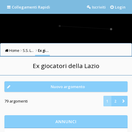
Collegamenti Rapidi
Iscriviti
Login
Home
S.S. LAZIO FORUM
Ex giocatori della Lazio
Ex giocatori della Lazio
Nuovo argomento
79 argomenti
1
2
ANNUNCI