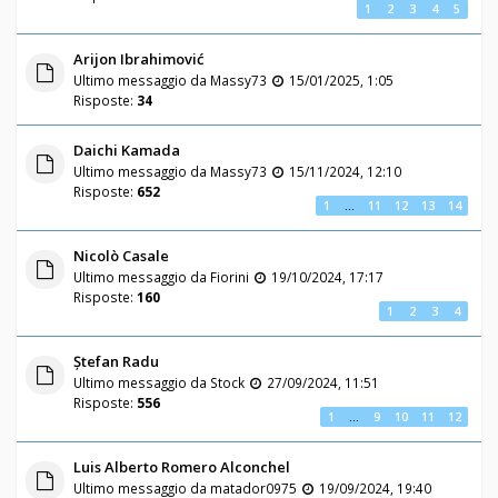
1
2
3
4
5
Arijon Ibrahimović
Ultimo messaggio da
Massy73
15/01/2025, 1:05
Risposte:
34
Daichi Kamada
Ultimo messaggio da
Massy73
15/11/2024, 12:10
Risposte:
652
1
…
11
12
13
14
Nicolò Casale
Ultimo messaggio da
Fiorini
19/10/2024, 17:17
Risposte:
160
1
2
3
4
Ștefan Radu
Ultimo messaggio da
Stock
27/09/2024, 11:51
Risposte:
556
1
…
9
10
11
12
Luis Alberto Romero Alconchel
Ultimo messaggio da
matador0975
19/09/2024, 19:40