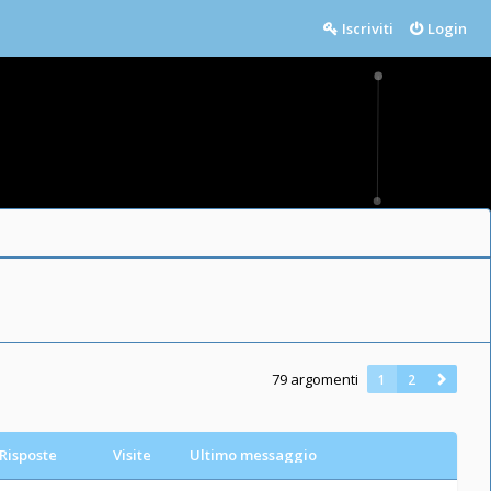
Iscriviti
Login
79 argomenti
1
2
Risposte
Visite
Ultimo messaggio