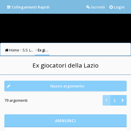
Collegamenti Rapidi
Iscriviti
Login
Home
S.S. LAZIO FORUM
Ex giocatori della Lazio
Ex giocatori della Lazio
Nuovo argomento
79 argomenti
1
2
ANNUNCI