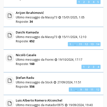
1
2
3
4
5
Arijon Ibrahimović
Ultimo messaggio da
Massy73
15/01/2025, 1:05
Risposte:
34
Daichi Kamada
Ultimo messaggio da
Massy73
15/11/2024, 12:10
Risposte:
652
1
…
11
12
13
14
Nicolò Casale
Ultimo messaggio da
Fiorini
19/10/2024, 17:17
Risposte:
160
1
2
3
4
Ștefan Radu
Ultimo messaggio da
Stock
27/09/2024, 11:51
Risposte:
556
1
…
9
10
11
12
Luis Alberto Romero Alconchel
Ultimo messaggio da
matador0975
19/09/2024, 19:40