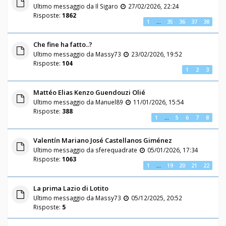
Ultimo messaggio da
Il Sigaro
27/02/2026, 22:24
Risposte:
1862
1
…
35
36
37
38
Che fine ha fatto..?
Ultimo messaggio da
Massy73
23/02/2026, 19:52
Risposte:
104
1
2
3
Mattéo Elias Kenzo Guendouzi Olié
Ultimo messaggio da
Manuel89
11/01/2026, 15:54
Risposte:
388
1
…
5
6
7
8
Valentín Mariano José Castellanos Giménez
Ultimo messaggio da
sferequadrate
05/01/2026, 17:34
Risposte:
1063
1
…
19
20
21
22
La prima Lazio di Lotito
Ultimo messaggio da
Massy73
05/12/2025, 20:52
Risposte:
5