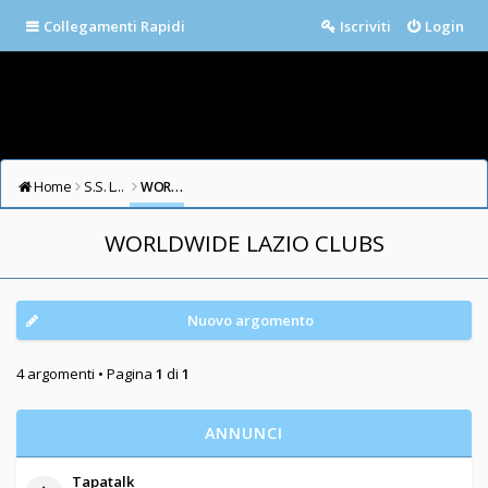
Collegamenti Rapidi
Iscriviti
Login
Home
S.S. LAZIO FORUM
WORLDWIDE LAZIO CLUBS
WORLDWIDE LAZIO CLUBS
Nuovo argomento
4 argomenti • Pagina
1
di
1
ANNUNCI
Tapatalk