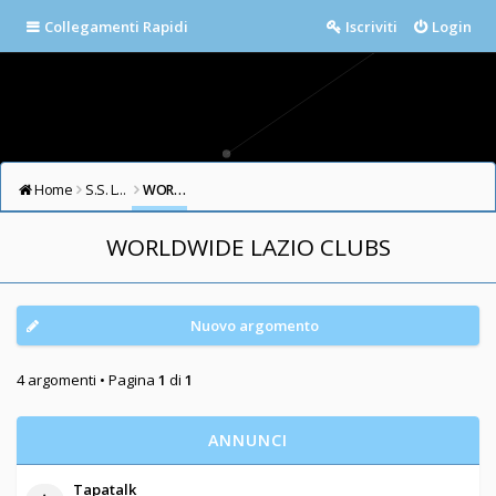
Collegamenti Rapidi
Iscriviti
Login
Home
S.S. LAZIO FORUM
WORLDWIDE LAZIO CLUBS
WORLDWIDE LAZIO CLUBS
Nuovo argomento
4 argomenti • Pagina
1
di
1
ANNUNCI
Tapatalk