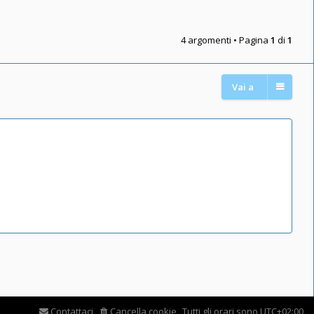
4 argomenti • Pagina
1
di
1
Vai a
Contattaci
Cancella cookie
Tutti gli orari sono
UTC+02:00