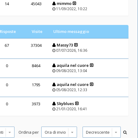
mimmo
14
45043
11/09/2022, 10:22
Risposte
Visite
Ultimo messaggio
Massy73
67
37304
07/07/2026, 16:36
aquila nel cuore
0
8464
09/08/2023, 13:04
aquila nel cuore
0
1795
05/08/2023, 12:33
Skyblues
0
3973
21/01/2020, 16:41
Ordina per